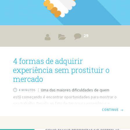
29
4 formas de adquirir
experiência sem prostituir o
mercado
Uma das maiores dificuldades de quem
4 MINUTOS
está começando é encontrar oportunidades para mostrar o
seu trabalho. Devido ao fato de ter pouca experiência e
ainda não ter um portfólio sólido, o profissional iniciante
CONTINUE
→
transmite pouca credibilidade para os clientes. E na
ansiedade por experiência, ele chega ao mercado
oferecendo valores muito abaixo da média. Parece a