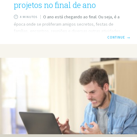
projetos no final de ano
O ano está chegando ao final. Ou seja, é a
4 MINUTOS
época onde se proliferam amigos secretos, festas de
famílias, encontros, reuniões e diversas outras atividades
sociais. É também a época onde o movimento diminui em
CONTINUE
→
diversas áreas – muitas empresas inclusive aproveitam
para fazer recesso, voltando a funcionar só no início de
janeiro. E é uma época delicada para os freelancers, que
acabam vendo os clientes diminuírem o número de jobs ou
tendo que gerenciar os projetos com os compromissos
sociais que