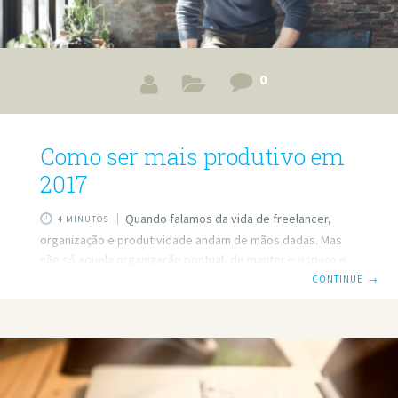
0
Como ser mais produtivo em
2017
Quando falamos da vida de freelancer,
4 MINUTOS
organização e produtividade andam de mãos dadas. Mas
não só aquela organização pontual, de manter o espaço e
os arquivos em ordem, e sim uma organização da forma de
CONTINUE
→
trabalho. Para aproveitar o melhor possível o ano de 2017,
que promete uma consolidação ainda maior dos
profissionais freelancers, algumas atitudes são essenciais.
Por exemplo: DEFINA METAS E SE PLANEJE A forma mais
eficiente de chegar a algum lugar é saber onde você quer
chegar. Por isso,