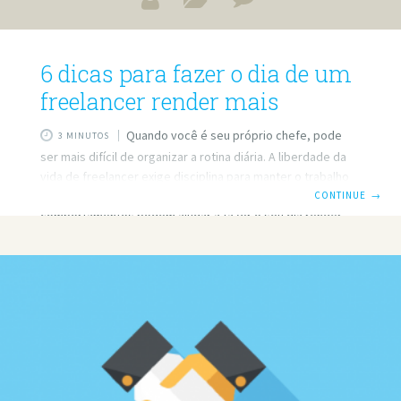
6 dicas para fazer o dia de um
freelancer render mais
Quando você é seu próprio chefe, pode
3 MINUTOS
ser mais difícil de organizar a rotina diária. A liberdade da
vida de freelancer exige disciplina para manter o trabalho
em foco. Por isso, algumas dicas e pequenos
CONTINUE
→
comportamentos podem ajudar a fazer o seu dia render
ainda melhor. Não trabalhe de pijama Não precisa vestir
terno e gravata, mas ficar de pijama vai deixar você com a
sensação de que o dia ainda não começou. Por isso, crie
uma rotina: troque o pijama por