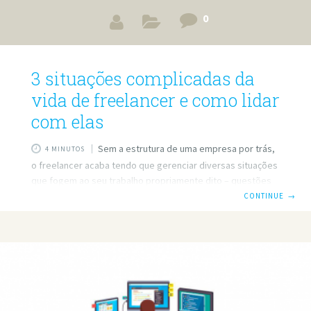
0
3 situações complicadas da
vida de freelancer e como lidar
com elas
Sem a estrutura de uma empresa por trás,
4 MINUTOS
o freelancer acaba tendo que gerenciar diversas situações
que fogem ao seu trabalho propriamente dito – questões
relacionadas ao financeiro, comercial, suporte,
CONTINUE
→
administrativo e por aí vai. Nem todas são completamente
intuitivas e algumas se mostram até mesmo um pouco
delicadas. Mas é só respirar fundo e botar a cabeça no
lugar que tudo se resolve. Por exemplo: FALTA DE
INTERNET/ENERGIA POUCO ANTES DO FIM DE UM PRAZO
Querendo ou não, você está sempre