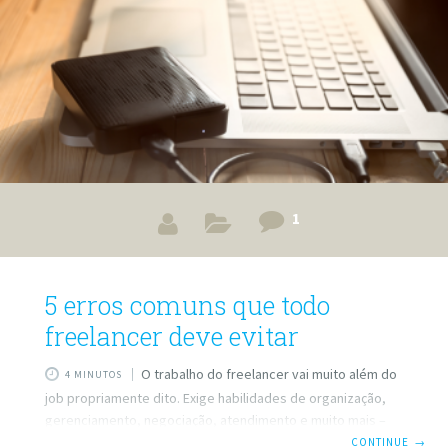
1
5 erros comuns que todo
freelancer deve evitar
O trabalho do freelancer vai muito além do
4 MINUTOS
job propriamente dito. Exige habilidades de organização,
gerenciamento, negociação, atendimento e muito mais –
por isso, alguns freelancers acabam colocando essas
CONTINUE
→