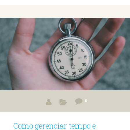
questões em segundo plano, o que pode resultar em
dificuldades mais à frente. Não fazer backup das
informações O mundo digital é cheio de imprevistos. Uma
batida sem querer, um copo de água derramado
acidentalmente, um superaquecimento e o seu
equipamento pode decidir deixar você na mão, junto com
todos os arquivos que
0
Como gerenciar tempo e