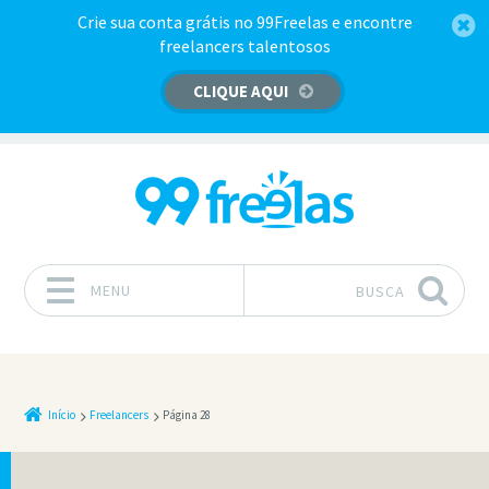
Crie sua conta grátis no 99Freelas e encontre
freelancers talentosos
CLIQUE AQUI
MENU
BUSCA
Pular para o conteúdo
Início
Freelancers
Página 28