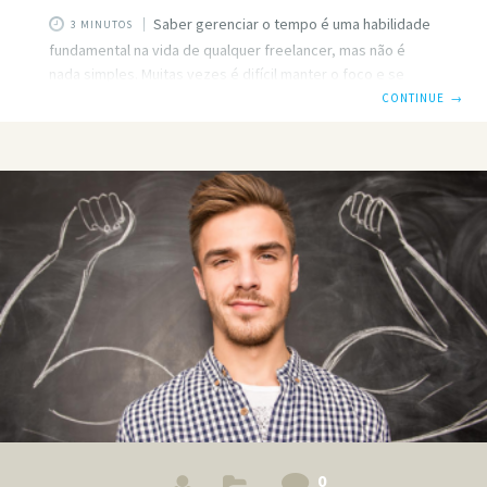
Saber gerenciar o tempo é uma habilidade
3 MINUTOS
fundamental na vida de qualquer freelancer, mas não é
nada simples. Muitas vezes é difícil manter o foco e se
concentrar na tarefa à frente, principalmente com as
CONTINUE
→
distrações do dia a dia fora de um escritório. O método
Pomodoro é uma forma de canalizar o seu foco no trabalho
em questão, evitando também o desgaste que acaba
prejudicando a produtividade. Consiste em dividir as
atividades em pequenas janelas de trabalho de 25 minutos
com
0