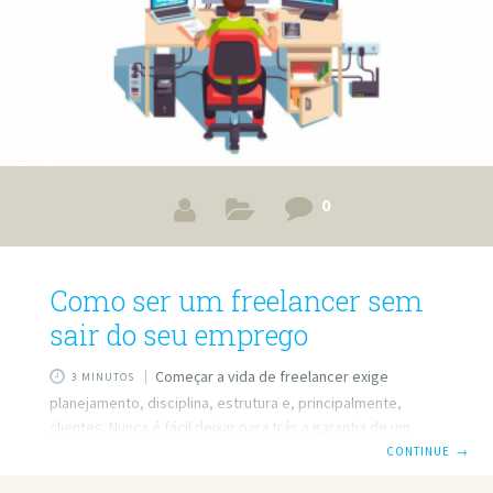
0
Como ser um freelancer sem
sair do seu emprego
Começar a vida de freelancer exige
3 MINUTOS
planejamento, disciplina, estrutura e, principalmente,
clientes. Nunca é fácil deixar para trás a garantia de um
salário no final do mês e apostar em uma empreitada
CONTINUE
→
própria, ainda mais em época de crise. Mas também não é