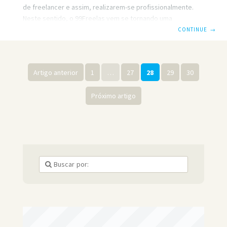
de freelancer e assim, realizarem-se profissionalmente.
Neste sentido, o 99Freelas vem se tornando uma
plataforma muito importante para quem busca tal objetivo.
CONTINUE
→
Mas ainda surgem muitas dúvidas sobre como enviar as
propostas, como entender cada campo e algumas
particularidades do site, que as vezes, quando mal
Artigo anterior
1
…
27
28
29
30
preenchidas, fazem com que o freelancer perca bons
trabalhos. Neste sentido, preparamos este pequeno
Próximo artigo
tutorial para você aprender a enviar propostas de maneira
simples e fácil. Basicamente, quando você fizer seu