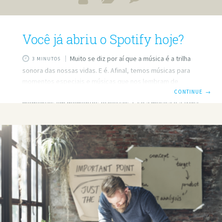
Você já abriu o Spotify hoje?
Muito se diz por aí que a música é a trilha
3 MINUTOS
sonora das nossas vidas. E é. Afinal, temos músicas para
momentos especiais e músicas que nos lembram de
momentos especiais – e até músicas que transformam
CONTINUE
→
momentos em momentos especiais. E se a música é a trilha
das nossas vidas, ela pode também ser a trilha sonora das
nossas vidas de freelancer. Você sabia que ouvir canções
durante o trabalho traz diversos benefícios? Por exemplo:
Música melhora o humor e aumenta