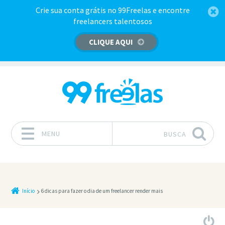
Crie sua conta grátis no 99Freelas e encontre
freelancers talentosos
CLIQUE AQUI
MENU
BUSCA
Pular para o conteúdo
Início
6 dicas para fazer o dia de um freelancer render mais