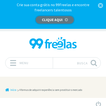
Crie sua conta grátis no 99Freelas e encontre
freelancers talentosos
CLIQUE AQUI
MENU
BUSCA
Pular para o conteúdo
Início
4 formas de adquirir experiência sem prostituir o mercado