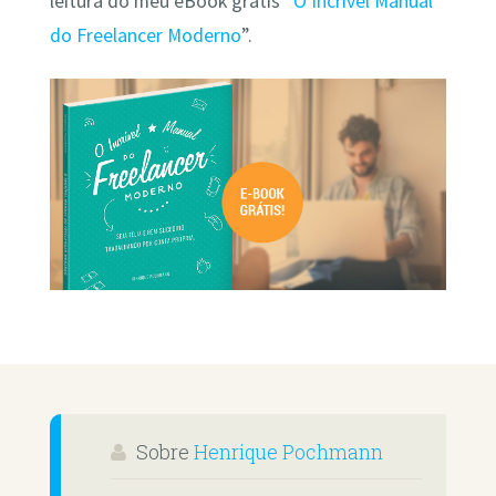
leitura do meu eBook grátis “
O Incrível Manual
do Freelancer Moderno
”.
Sobre
Henrique Pochmann