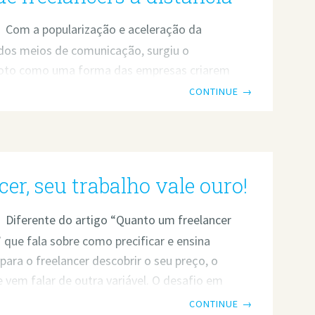
Com a popularização e aceleração da
 dos meios de comunicação, surgiu o
oto como uma forma das empresas criarem
l produtivo sustentável em suas rotinas.
CONTINUE
→
 possível ter acesso aos melhores
 e serviços contratando freelancers e
berais de todas as partes do mundo, por um
 com qualidade. Produtividade e
cer, seu trabalho vale ouro!
 Contudo, o trabalho a distância – já
Brasil há mais de uma década por empresas
Diferente do artigo “Quanto um freelancer
 a IBM, por
 que fala sobre como precificar e ensina
ara o freelancer descobrir o seu preço, o
e vem falar de outra variável. O desafio em
alor de Preço. Mas qual é a diferença entre
CONTINUE
→