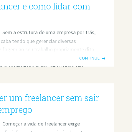
sos sociais que
lancer e como lidar com
Sem a estrutura de uma empresa por trás,
acaba tendo que gerenciar diversas
e fogem ao seu trabalho propriamente dito
lacionadas ao financeiro, comercial,
CONTINUE
→
nistrativo e por aí vai. Nem todas são
e intuitivas e algumas se mostram até
co delicadas. Mas é só respirar fundo e
a no lugar que tudo se resolve. Por
r um freelancer sem sair
LTA DE INTERNET/ENERGIA POUCO ANTES
M PRAZO Querendo ou não, você está
 emprego
Começar a vida de freelancer exige