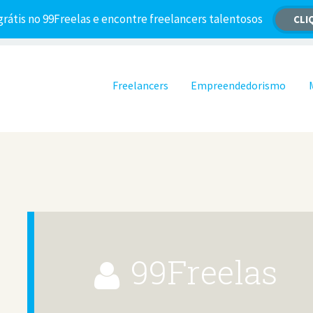
grátis no 99Freelas e encontre freelancers talentosos
CLI
Pular para o conteúdo
Freelancers
Empreendedorismo
99Freelas