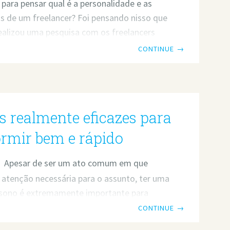
 para pensar qual é a personalidade e as
as de um freelancer? Foi pensando nisso que
ealizou uma pesquisa com os freelancers
o usuários do nosso site com o intuito de
CONTINUE
→
er os freelancers brasileiros. A partir dos
dos foi montado um infográfico bem
 Informações como o que mais motivou a
e tornarem um freelancer se encontram
 realmente eficazes para
áfico, assim como os maiores desafios e
 profissionais. Quer conhecer melhor os
rmir bem e rápido
Apesar de ser um ato comum em que
 atenção necessária para o assunto, ter uma
 sono é extremamente importante para
e ajuda a manter a concentração que o
CONTINUE
→
cobra do dia a dia. Freelancers geralmente