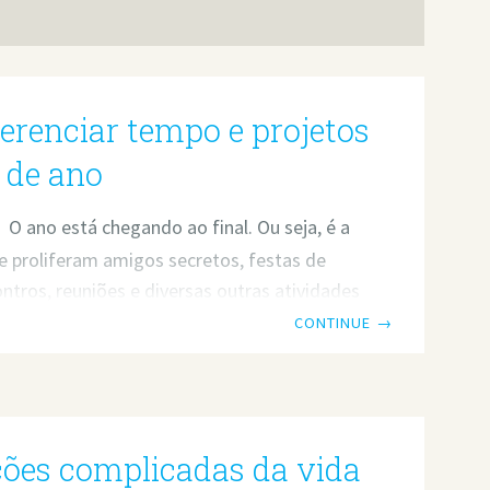
renciar tempo e projetos
l de ano
O ano está chegando ao final. Ou seja, é a
e proliferam amigos secretos, festas de
ontros, reuniões e diversas outras atividades
ambém a época onde o movimento diminui
CONTINUE
→
reas – muitas empresas inclusive
ra fazer recesso, voltando a funcionar só
janeiro. E é uma época delicada para os
que acabam vendo os clientes diminuírem o
ções complicadas da vida
bs ou tendo que gerenciar os projetos com