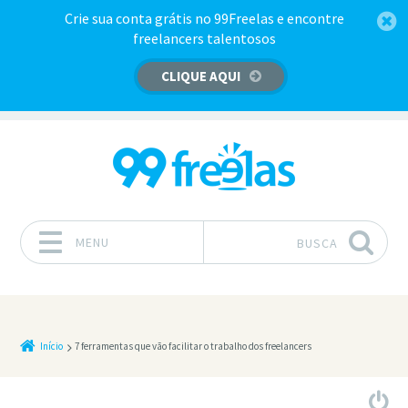
Crie sua conta grátis no 99Freelas e encontre
freelancers talentosos
CLIQUE AQUI
MENU
BUSCA
Pular para o conteúdo
Início
7 ferramentas que vão facilitar o trabalho dos freelancers