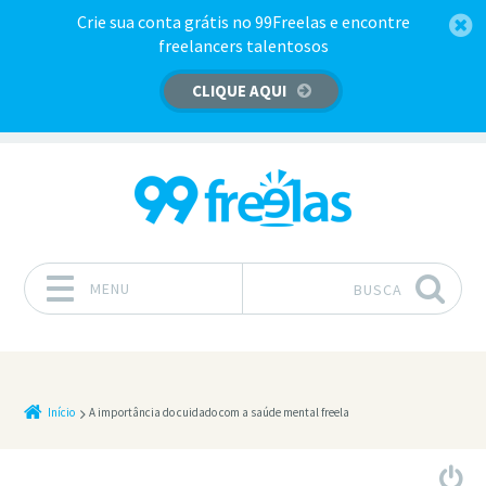
Crie sua conta grátis no 99Freelas e encontre
freelancers talentosos
CLIQUE AQUI
MENU
BUSCA
Pular para o conteúdo
Início
A importância do cuidado com a saúde mental freela