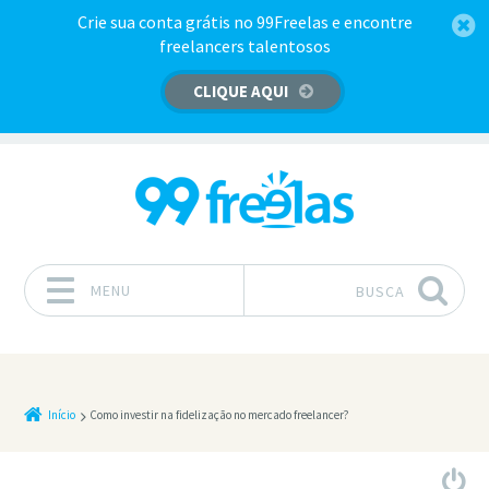
Crie sua conta grátis no 99Freelas e encontre
freelancers talentosos
CLIQUE AQUI
MENU
BUSCA
Pular para o conteúdo
Início
Como investir na fidelização no mercado freelancer?