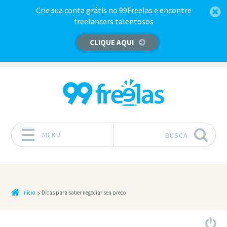
Crie sua conta grátis no 99Freelas e encontre
freelancers talentosos
CLIQUE AQUI
MENU
BUSCA
Pular para o conteúdo
Início
Dicas para saber negociar seu preço