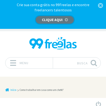
Crie sua conta grátis no 99Freelas e encontre
freelancers talentosos
CLIQUE AQUI
MENU
BUSCA
Pular para o conteúdo
Início
Como trabalhar em casa como um chefe?