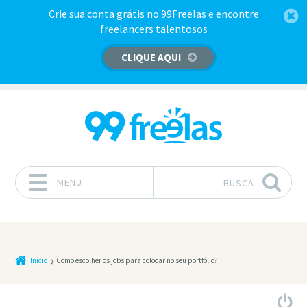
Crie sua conta grátis no 99Freelas e encontre
freelancers talentosos
CLIQUE AQUI
MENU
BUSCA
Pular para o conteúdo
Início
Como escolher os jobs para colocar no seu portfólio?