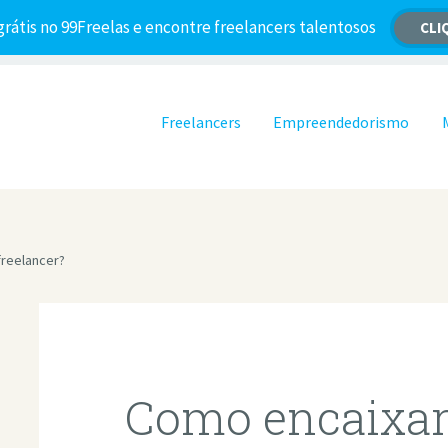
grátis no 99Freelas e encontre freelancers talentosos
CLI
Pular para o conteúdo
Freelancers
Empreendedorismo
freelancer?
Como encaixar