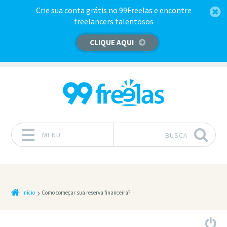
Crie sua conta grátis no 99Freelas e encontre
freelancers talentosos
CLIQUE AQUI
MENU
BUSCA
Pular para o conteúdo
Início
Como começar sua reserva financeira?