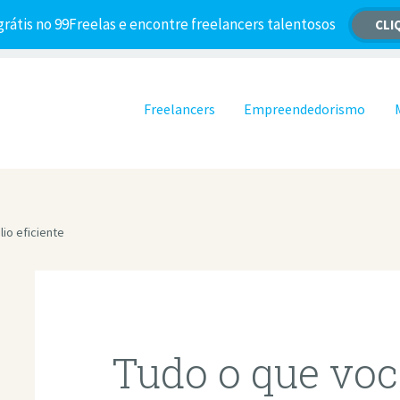
grátis no 99Freelas e encontre freelancers talentosos
CLI
Pular para o conteúdo
Freelancers
Empreendedorismo
io eficiente
Tudo o que voc