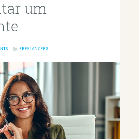
ntar um
nte
ENTS
FREELANCERS