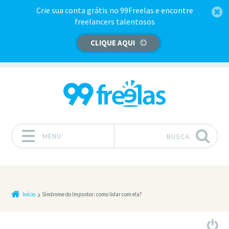
Crie sua conta grátis no 99Freelas e encontre
freelancers talentosos
CLIQUE AQUI
MENU
BUSCA
Pular para o conteúdo
Início
Síndrome do Impostor: como lidar com ela?