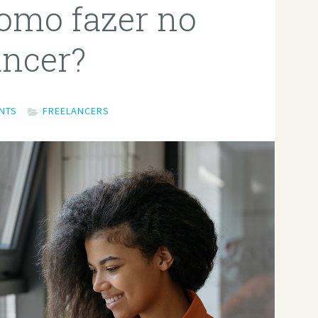
como fazer no
ancer?
NTS
FREELANCERS