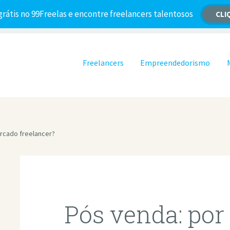
grátis no 99Freelas e encontre freelancers talentosos
CLI
Pular para o conteúdo
Freelancers
Empreendedorismo
rcado freelancer?
Pós venda: por