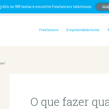
grátis no 99Freelas e encontre freelancers talentosos
CLI
Pular para o conteúdo
Freelancers
Empreendedorismo
nte?
O que fazer qu