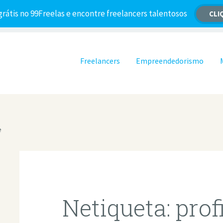
grátis no 99Freelas e encontre freelancers talentosos
CLI
Pular para o conteúdo
Freelancers
Empreendedorismo
e
Netiqueta: pro