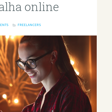
alha online
MENTS
FREELANCERS