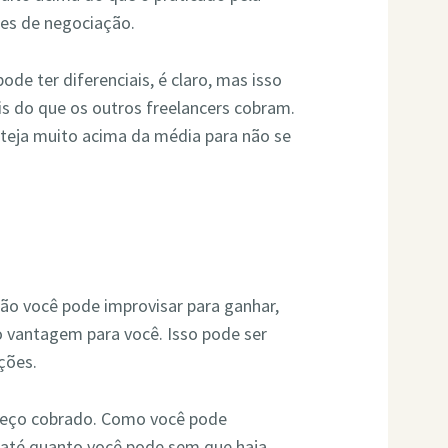
des de negociação.
ode ter diferenciais, é claro, mas isso
is do que os outros freelancers cobram.
steja muito acima da média para não se
o você pode improvisar para ganhar,
 vantagem para você. Isso pode ser
ções.
preço cobrado. Como você pode
r, até quanto você pode sem que haja