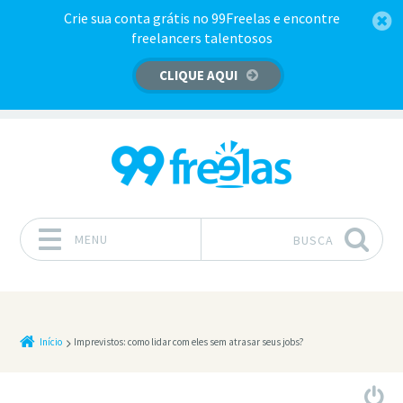
Crie sua conta grátis no 99Freelas e encontre
freelancers talentosos
CLIQUE AQUI
MENU
BUSCA
Pular para o conteúdo
Início
Imprevistos: como lidar com eles sem atrasar seus jobs?