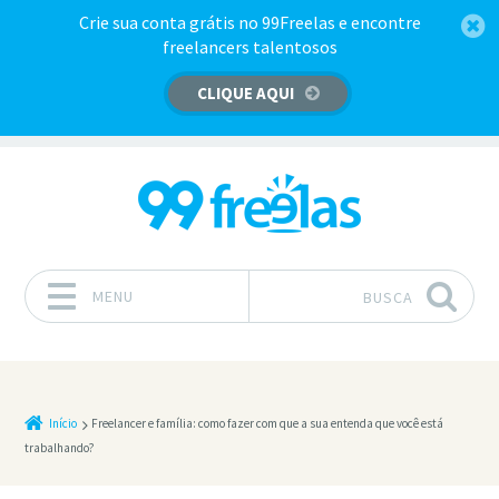
Crie sua conta grátis no 99Freelas e encontre
freelancers talentosos
CLIQUE AQUI
MENU
BUSCA
Pular para o conteúdo
Início
Freelancer e família: como fazer com que a sua entenda que você está
trabalhando?