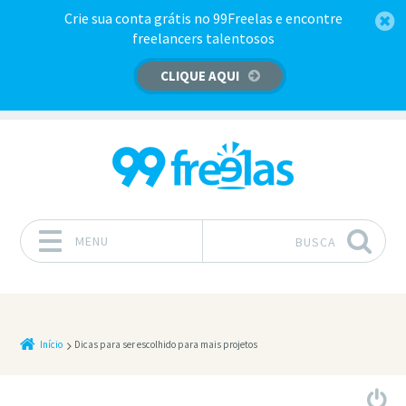
Crie sua conta grátis no 99Freelas e encontre
freelancers talentosos
CLIQUE AQUI
MENU
BUSCA
Pular para o conteúdo
Início
Dicas para ser escolhido para mais projetos