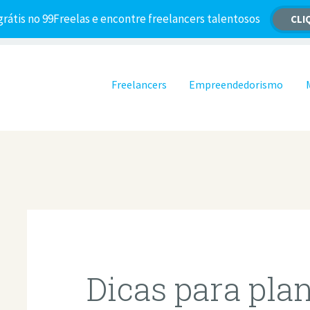
grátis no 99Freelas e encontre freelancers talentosos
CLI
Pular para o conteúdo
Freelancers
Empreendedorismo
Dicas para pla