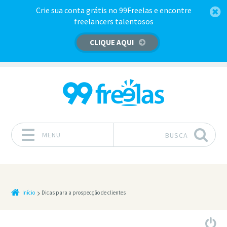
Crie sua conta grátis no 99Freelas e encontre
freelancers talentosos
CLIQUE AQUI
MENU
BUSCA
Pular para o conteúdo
Início
Dicas para a prospecção de clientes