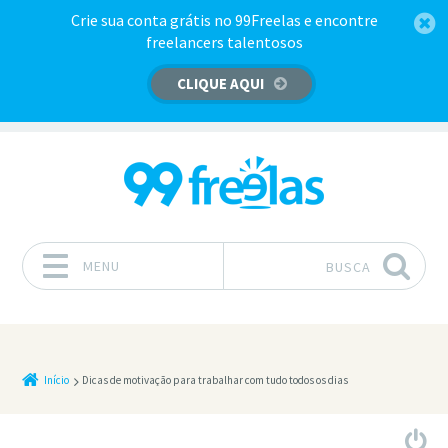
Crie sua conta grátis no 99Freelas e encontre
freelancers talentosos
CLIQUE AQUI
MENU
BUSCA
Pular para o conteúdo
Início
Dicas de motivação para trabalhar com tudo todos os dias