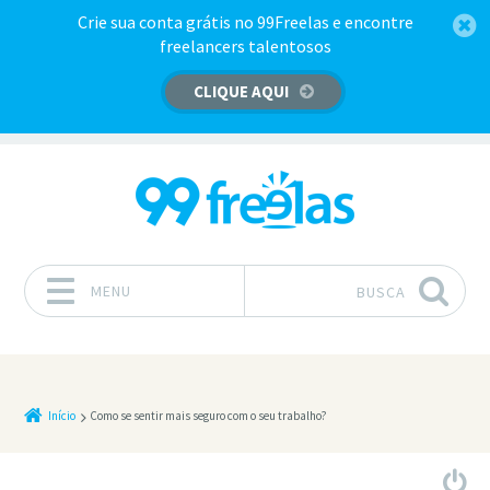
Crie sua conta grátis no 99Freelas e encontre
freelancers talentosos
CLIQUE AQUI
MENU
BUSCA
Pular para o conteúdo
Início
Como se sentir mais seguro com o seu trabalho?