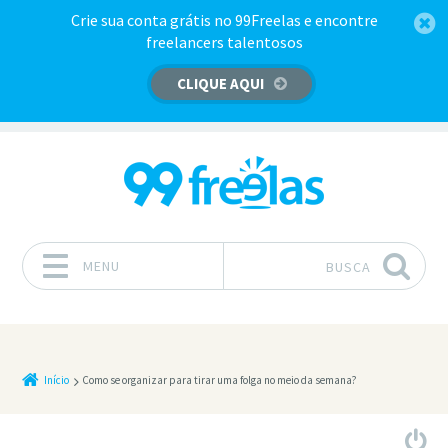
Crie sua conta grátis no 99Freelas e encontre
freelancers talentosos
CLIQUE AQUI
MENU
BUSCA
Pular para o conteúdo
Início
Como se organizar para tirar uma folga no meio da semana?