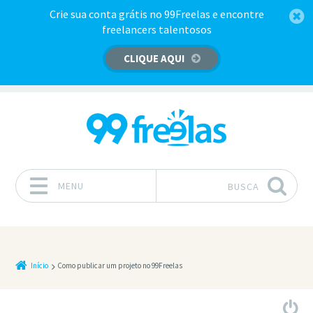
Crie sua conta grátis no 99Freelas e encontre
freelancers talentosos
CLIQUE AQUI
MENU
BUSCA
Pular para o conteúdo
Início
Como publicar um projeto no 99Freelas