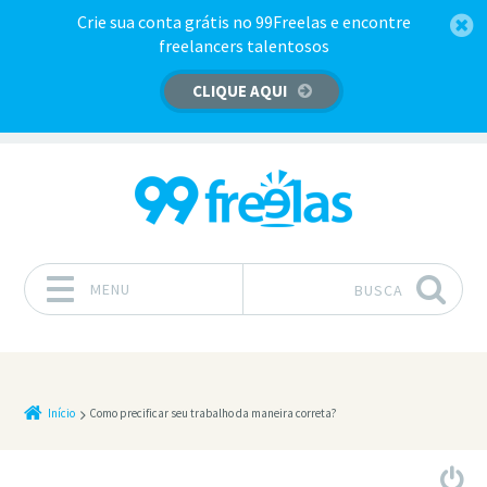
Crie sua conta grátis no 99Freelas e encontre
freelancers talentosos
CLIQUE AQUI
MENU
BUSCA
Pular para o conteúdo
Início
Como precificar seu trabalho da maneira correta?