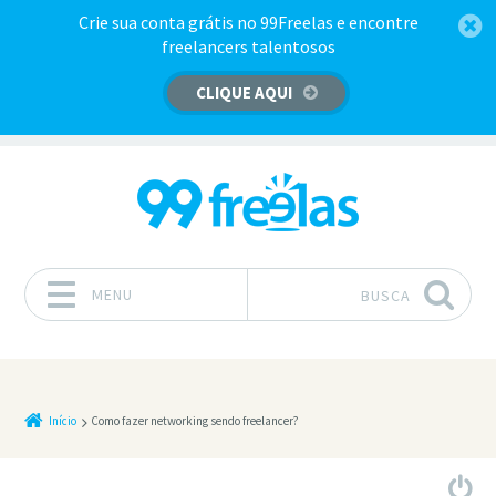
Crie sua conta grátis no 99Freelas e encontre
freelancers talentosos
CLIQUE AQUI
MENU
BUSCA
Pular para o conteúdo
Início
Como fazer networking sendo freelancer?