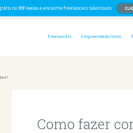
grátis no 99Freelas e encontre freelancers talentosos
CLI
Pular para o conteúdo
Freelancers
Empreendedorismo
dure?
Como fazer c