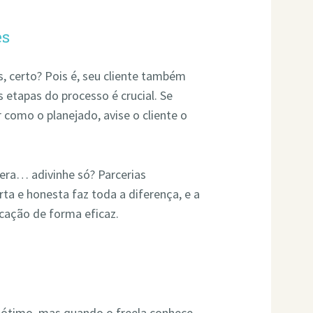
es
, certo? Pois é, seu cliente também
 etapas do processo é crucial. Se
 como o planejado, avise o cliente o
era… adivinhe só? Parcerias
a e honesta faz toda a diferença, e a
icação de forma eficaz.
é ótimo, mas quando o freela conhece