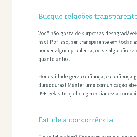
Busque relações transparent
Você não gosta de surpresas desagradáveis
não! Por isso, ser transparente em todas as
houver algum problema, ou se algo não sair
quanto antes.
Honestidade gera confiança, e confiança g
duradouras! Manter uma comunicação abert
99Freelas te ajuda a gerenciar essa comun
Estude a concorrência
E que tal ir além? Conhecer bem o cliente 