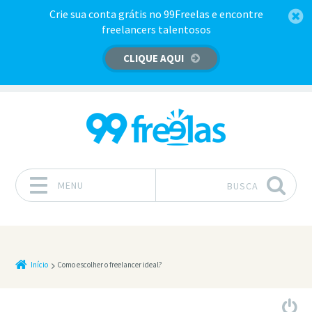
Crie sua conta grátis no 99Freelas e encontre
freelancers talentosos
CLIQUE AQUI
MENU
BUSCA
Pular para o conteúdo
Início
Como escolher o freelancer ideal?