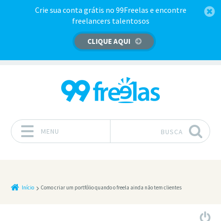
Crie sua conta grátis no 99Freelas e encontre
freelancers talentosos
CLIQUE AQUI
MENU
BUSCA
Pular para o conteúdo
Início
Como criar um portfólio quando o freela ainda não tem clientes