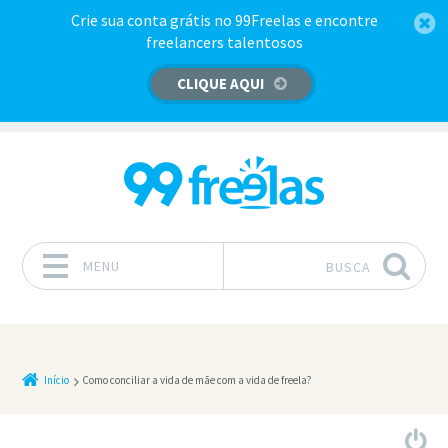
Crie sua conta grátis no 99Freelas e encontre
freelancers talentosos
CLIQUE AQUI
MENU
BUSCA
Pular para o conteúdo
Início
Como conciliar a vida de mãe com a vida de freela?