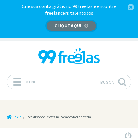
Crie sua conta grátis no 99Freelas e encontre
freelancers talentosos
CLIQUE AQUI
MENU
BUSCA
Pular para o conteúdo
Início
Checklist de que está na hora de viver de freela