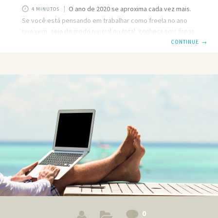
O ano de 2020 se aproxima cada vez mais.
4 MINUTOS
Se você está pensando em trabalhar como freela no ano
que vem, seja de modo parcial ou total, conheça seis áreas
em que você pode atuar como freelancer e obter sucesso
CONTINUE
→
profissional. Tecnologia da informação Os profissionais que
atuam com hardware, software, banco de dados e redes
para facilitar o acesso, a análise e o gerenciamento de
informações estão entre os mais procurados dentre os
freelancers. Eles podem ser trabalhadores de diversas
áreas:
0