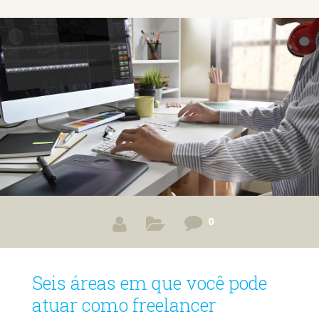
trabalho não é nada fácil, e você deve saber disso. Afinal,
se cobrar muito, pode perder propostas; se cobrar pouco,
pode ficar no prejuízo e desvalorizar o seu trabalho. Sendo
assim, acertar no preço é uma excelente resolução
0
Seis áreas em que você pode
atuar como freelancer