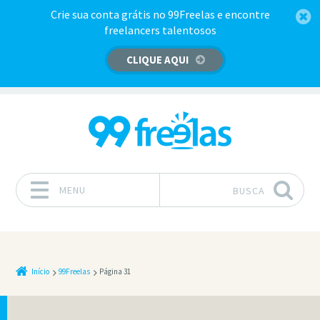
Crie sua conta grátis no 99Freelas e encontre
freelancers talentosos
CLIQUE AQUI
MENU
BUSCA
Pular para o conteúdo
Início
99Freelas
Página 31