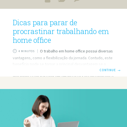
Dicas para parar de
procrastinar trabalhando em
home office
O trabalho em home office possui diversas
4 MINUTOS
vantagens, como a flexibilização da jornada. Contudo, este
benefício pode se tornar a principal desvantagem se o
freelancer gosta de procrastinar. Se você é assim, veja o
CONTINUE
→
que pode fazer para pôr um fim nisso já! Seja disciplinado e
organizado Segunda-feira é o dia internacional da preguiça,
de pegar no tranco. Contudo, se você chegar em seu home
office já sabendo o que fazer, tudo fica mais fácil. Sendo
assim, seja disciplinado e organizado, sempre