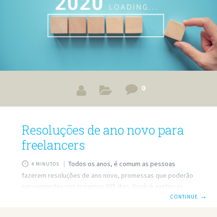
0
Resoluções de ano novo para
freelancers
Todos os anos, é comum as pessoas
4 MINUTOS
fazerem resoluções de ano novo, promessas que poderão
ser cumpridas nos próximos 365 dias. Você já anotou as
suas? Se precisa de ajuda para decidir, confira nossas
CONTINUE
→
dicas. Acertar no preço cobrado Definir o preço do seu