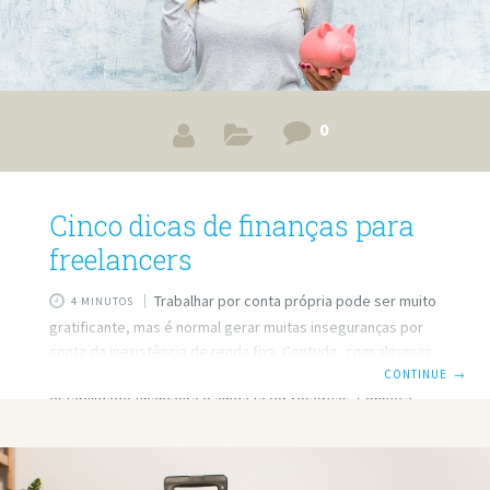
0
Cinco dicas de finanças para
freelancers
Trabalhar por conta própria pode ser muito
4 MINUTOS
gratificante, mas é normal gerar muitas inseguranças por
conta da inexistência de renda fixa. Contudo, com algumas
dicas de finanças para freelancers, você pode obter
CONTINUE
→
estabilidade financeira e ainda fazer reservas. Conheça
cinco delas. Tenha uma planilha com seus gastos Para
poder se organizar com suas finanças, a primeira dica é:
tenha uma planilha com seus gastos. Ela apareceu como